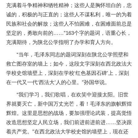
充满着斗争精神和牺牲精神；这些人是胸怀坦白的，忠
诚的，积极的与正直的；这些人不谋私利，唯一的为着
民族和社会的解放；这些人不怕困难，在困难面前总是
坚定的，勇敢向前的……”163个字的题词，语重心长，
充满期待，为陕北公学指明了办学和育人方向。
“当年，毛泽东同志的题词深刻在陕北公学照壁和
救亡图存室的墙上；如今，这段文字深刻在西北政法大
学校史馆墙壁上，深刻在学校‘红色基因石碑’上，深刻
在一代又一代‘西法大’人的心里。”孙国华说。
“我们学习，我们歌唱，在欢笑中迎接太阳。旧世
界就要灭亡，新中国万丈光芒，看！毛泽东的旗帜辉煌
辉煌。这里是思想的战场，要加强理论武装，提高觉悟
改造思想坚定人民立场，我们前进前进前进……坚决跟
着共产党。”在西北政法大学校史馆的墙壁上，现在还