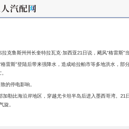
韦拉克鲁斯州州长奎特拉瓦克·加西亚21日说，飓风“格雷斯
“格雷斯”登陆后带来强降水，造成哈拉帕市等多地洪水，部
亡。
导致的停电影响。
南部加勒比海沿岸地区，穿越尤卡坦半岛后进入墨西哥湾。21
气旋。