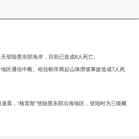
”当天登陆墨东部海岸，目前已造成8人死亡。
分地区通信中断。哈拉帕市两起山体滑坡事故造成7人死
日凌晨，“格雷斯”登陆墨东部沿海地区，登陆时为三级飓