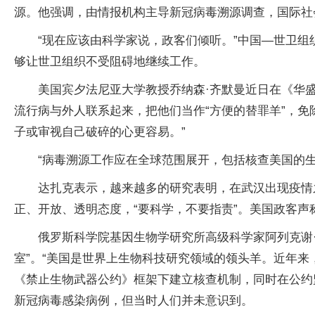
源。他强调，由情报机构主导新冠病毒溯源调查，国际社
“现在应该由科学家说，政客们倾听。”中国—世卫
够让世卫组织不受阻碍地继续工作。
美国宾夕法尼亚大学教授乔纳森·齐默曼近日在《华
流行病与外人联系起来，把他们当作“方便的替罪羊”，
子或审视自己破碎的心更容易。”
“病毒溯源工作应在全球范围展开，包括核查美国的生
达扎克表示，越来越多的研究表明，在武汉出现疫情
正、开放、透明态度，“要科学，不要指责”。美国政客声
俄罗斯科学院基因生物学研究所高级科学家阿列克谢
室”。“美国是世界上生物科技研究领域的领头羊。近年
《禁止生物武器公约》框架下建立核查机制，同时在公约监
新冠病毒感染病例，但当时人们并未意识到。